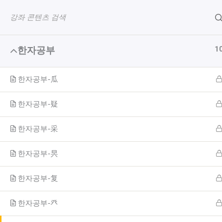
콘
텐
츠
로
1
한자공부
홈
All Courses
한자공부01
건
너
뛰
한자공부-瓜
기
Copyright © 2026
보이는 한자
한자공부-疑
한자공부-采
한자공부-昗
한자공부-复
한자공부-癶