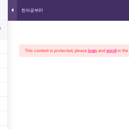
한자공부01
처음
소
0
This content is protected, please
login
and
enroll
in the