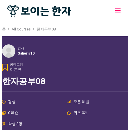
콘
메
텐
츠
인
로
건
메
홈
All Courses
한자공부08
너
뛰
뉴
기
강사
Salieri710
카테고리
미분류
한자공부08
평생
모든 레벨
0 레슨
퀴즈 0개
학생 3명