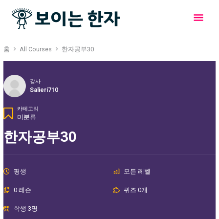
콘
메
텐
츠
인
로
건
메
홈
All Courses
한자공부30
너
뛰
뉴
기
강사
Salieri710
카테고리
미분류
한자공부30
평생
모든 레벨
0 레슨
퀴즈 0개
학생 3명