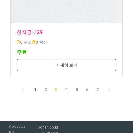
한자공부29
0 수업
3 학생
무료
자세히 보기
←
1
2
3
4
5
6
7
→
About Us
bohan.co.kr
NG