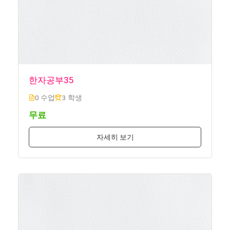
한자공부35
0 수업
3 학생
무료
자세히 보기