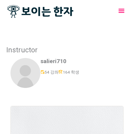
콘
메
텐
츠
인
로
건
메
너
뛰
뉴
Instructor
기
salieri710
54 강좌
164 학생